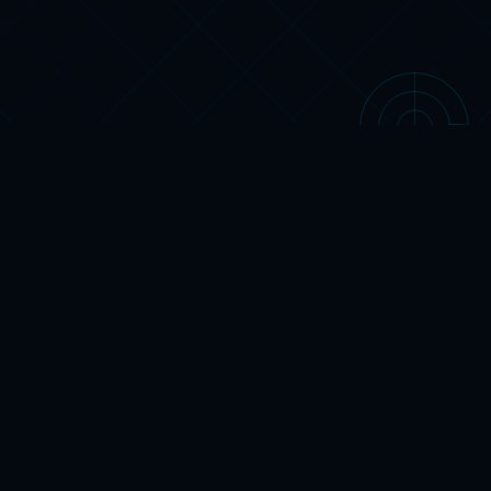
// ÖNE ÇIKANLAR
PUSULABET FARKINI
KEŞFEDIN